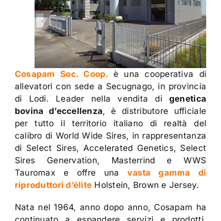
Contatti
Cosapam Soc. Coop.
è una cooperativa di
allevatori con sede a Secugnago, in provincia
di Lodi. Leader nella vendita di
genetica
bovina d’eccellenza
, è distributore ufficiale
per tutto il territorio italiano di realtà del
calibro di World Wide Sires, in rappresentanza
di Select Sires, Accelerated Genetics, Select
Sires Genervation, Masterrind e WWS
Tauromax e offre una
vasta gamma di
riproduttori d’élite
Holstein, Brown e Jersey.
Nata nel 1964, anno dopo anno, Cosapam ha
continuato a espandere servizi e prodotti,