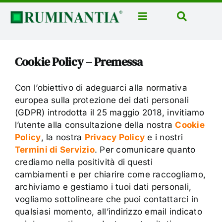
Salta
al
Toggle
Toggle
contenuto
Navigation
Navigatio
Home
Cerca
per:
Cookie Policy – Premessa
News
Rubriche
Con l’obiettivo di adeguarci alla normativa
europea sulla protezione dei dati personali
Aziende
(GDPR) introdotta il 25 maggio 2018, invitiamo
Corsi
l’utente alla consultazione della nostra
Cookie
Policy
, la nostra
Privacy Policy
e i nostri
Libri
Termini di Servizio
. Per comunicare quanto
Domus Casei
crediamo nella positività di questi
cambiamenti e per chiarire come raccogliamo,
Eventi
archiviamo e gestiamo i tuoi dati personali,
vogliamo sottolineare che puoi contattarci in
Ruminantia Mese
qualsiasi momento, all’indirizzo email indicato