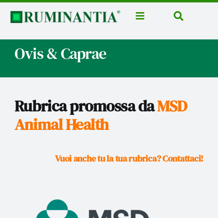
Salta
al
Toggle
Toggle
contenuto
Navigation
Navigatio
Home
Cerca
Ovis & Caprae
per:
News
Rubriche
Aziende
Rubrica promossa da
MSD
Corsi
Animal Health
Libri
Vuoi anche tu la tua rubrica?
Contattaci!
Domus Casei
Eventi
Ruminantia Mese