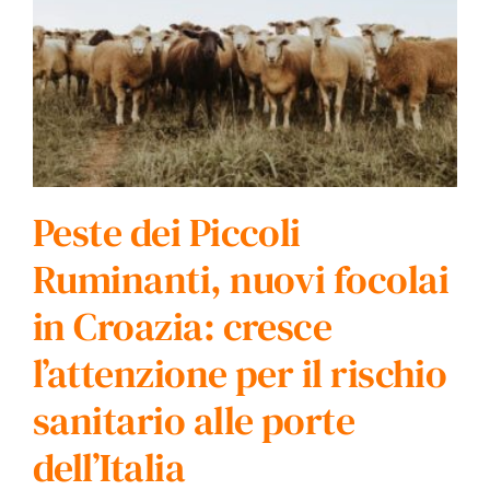
Peste dei Piccoli
Ruminanti, nuovi focolai
in Croazia: cresce
l’attenzione per il rischio
sanitario alle porte
dell’Italia