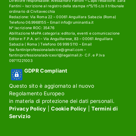
Direttore responsabile: Alessandro Fantini – Capo redattore: Sara
Fantini – Iscrizione al registro della stampa n°5/15 c/o il tribunale
ordinario di Civitavecchia
Redazione: Via Roma 22 – 00061 Anguillara Sabazia (Roma)
Telefono 06.9968155 – Email info@ruminantia.it
N° iscrizione ROC: 35476
Abilitazione MePA categoria: editoria, eventi e comunicazione
Editore: F.P.A. srl – Via Anguillarese, 83 – 00061 Anguillara
Sabazia ( Roma ) Telefono 06 999 5110 – Email
fpa.fantiniprofessionaladvice@gmail.com –
fantiniprofessionaladvicesrl@legalmail.it- C.F. e P.Iva
09711221003
GDPR Compliant
Questo sito è aggiornato al nuovo
Regolamento Europeo
in materia di protezione dei dati personali.
Privacy Policy
|
Cookie Policy
|
Termini di
Servizio