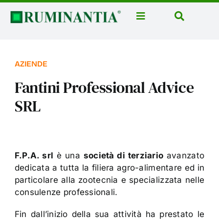
Salta
al
Toggle
Toggle
contenuto
Navigation
Navigatio
Home
Cerca
per:
News
AZIENDE
Rubriche
Fantini Professional Advice
Aziende
SRL
Corsi
Libri
F.P.A. srl
è una
società di terziario
avanzato
Domus Casei
dedicata a tutta la filiera agro-alimentare ed in
Eventi
particolare alla zootecnia e specializzata nelle
consulenze professionali.
Ruminantia Mese
Fin dall’inizio della sua attività ha prestato le