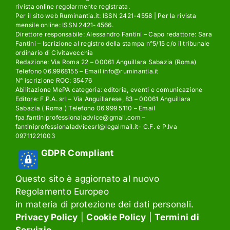
rivista online regolarmente registrata.
Per il sito web Ruminantia.it: ISSN 2421-4558 | Per la rivista
mensile online: ISSN 2421-4566.
Direttore responsabile: Alessandro Fantini – Capo redattore: Sara
Fantini – Iscrizione al registro della stampa n°5/15 c/o il tribunale
ordinario di Civitavecchia
Redazione: Via Roma 22 – 00061 Anguillara Sabazia (Roma)
Telefono 06.9968155 – Email info@ruminantia.it
N° iscrizione ROC: 35476
Abilitazione MePA categoria: editoria, eventi e comunicazione
Editore: F.P.A. srl – Via Anguillarese, 83 – 00061 Anguillara
Sabazia ( Roma ) Telefono 06 999 5110 – Email
fpa.fantiniprofessionaladvice@gmail.com –
fantiniprofessionaladvicesrl@legalmail.it- C.F. e P.Iva
09711221003
GDPR Compliant
Questo sito è aggiornato al nuovo
Regolamento Europeo
in materia di protezione dei dati personali.
Privacy Policy
|
Cookie Policy
|
Termini di
Servizio