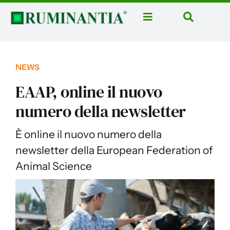
Salta
al
Toggle
Toggle
contenuto
Navigation
Navigatio
Home
Cerca
per:
News
NEWS
Rubriche
EAAP, online il nuovo
Aziende
numero della newsletter
Corsi
È online il nuovo numero della
Libri
newsletter della European Federation of
Animal Science
Domus Casei
Eventi
Ruminantia Mese