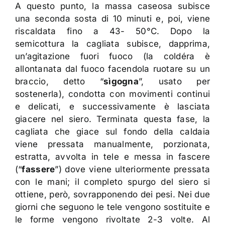
A questo punto, la massa caseosa subisce
una seconda sosta di 10 minuti e, poi, viene
riscaldata fino a 43- 50°C. Dopo la
semicottura la cagliata subisce, dapprima,
un’agitazione fuori fuoco (la coldéra è
allontanata dal fuoco facendola ruotare su un
braccio, detto “
sìgogna
”, usato per
sostenerla), condotta con movimenti continui
e delicati, e successivamente è lasciata
giacere nel siero. Terminata questa fase, la
cagliata che giace sul fondo della caldaia
viene pressata manualmente, porzionata,
estratta, avvolta in tele e messa in fascere
(“
fassere
”) dove viene ulteriormente pressata
con le mani; il completo spurgo del siero si
ottiene, però, sovrapponendo dei pesi. Nei due
giorni che seguono le tele vengono sostituite e
le forme vengono rivoltate 2-3 volte. Al