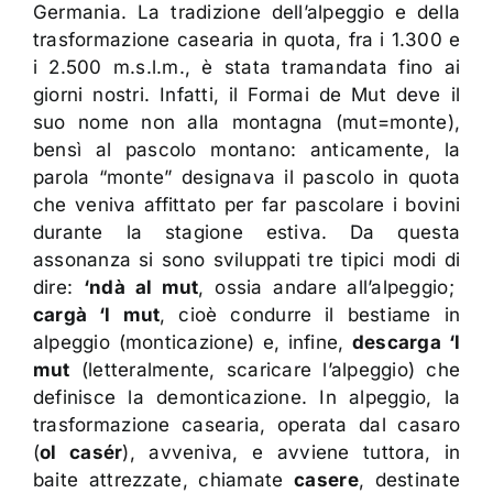
Germania. La tradizione dell’alpeggio e della
trasformazione casearia in quota, fra i 1.300 e
i 2.500 m.s.l.m., è stata tramandata fino ai
giorni nostri. Infatti, il Formai de Mut deve il
suo nome non alla montagna (mut=monte),
bensì al pascolo montano: anticamente, la
parola “monte” designava il pascolo in quota
che veniva affittato per far pascolare i bovini
durante la stagione estiva. Da questa
assonanza si sono sviluppati tre tipici modi di
dire:
‘ndà al mut
, ossia andare all’alpeggio;
cargà ‘l mut
, cioè condurre il bestiame in
alpeggio (monticazione) e, infine,
descarga ‘l
mut
(letteralmente, scaricare l’alpeggio) che
definisce la demonticazione. In alpeggio, la
trasformazione casearia, operata dal casaro
(
ol casér
), avveniva, e avviene tuttora, in
baite attrezzate, chiamate
casere
, destinate