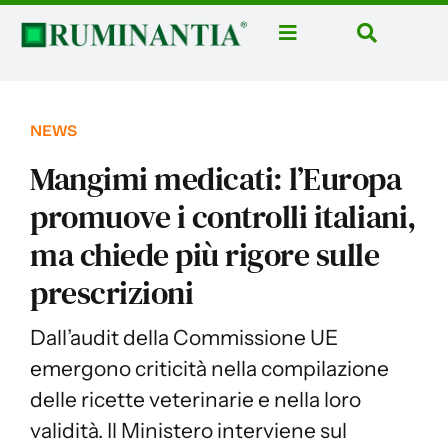
Salta
al
Toggle
Toggle
contenuto
Navigation
Navigatio
Home
Cerca
per:
News
NEWS
Rubriche
Mangimi medicati: l’Europa
Aziende
promuove i controlli italiani,
ma chiede più rigore sulle
Corsi
prescrizioni
Libri
Domus Casei
Dall’audit della Commissione UE
emergono criticità nella compilazione
Eventi
delle ricette veterinarie e nella loro
Ruminantia Mese
validità. Il Ministero interviene sul