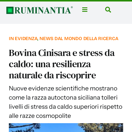
Salta
al
Toggle
Toggle
contenuto
Navigation
Navigatio
Home
Cerca
per:
News
IN EVIDENZA
,
NEWS DAL MONDO DELLA RICERCA
Rubriche
Bovina Cinisara e stress da
Aziende
caldo: una resilienza
naturale da riscoprire
Corsi
Libri
Nuove evidenze scientifiche mostrano
Domus Casei
come la razza autoctona siciliana tolleri
livelli di stress da caldo superiori rispetto
Eventi
alle razze cosmopolite
Ruminantia Mese