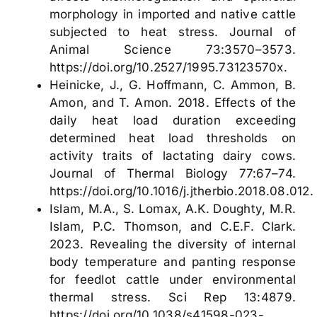
morphology in imported and native cattle
subjected to heat stress. Journal of
Animal Science 73:3570–3573.
https://doi.org/10.2527/1995.73123570x.
Heinicke, J., G. Hoffmann, C. Ammon, B.
Amon, and T. Amon. 2018. Effects of the
daily heat load duration exceeding
determined heat load thresholds on
activity traits of lactating dairy cows.
Journal of Thermal Biology 77:67–74.
https://doi.org/10.1016/j.jtherbio.2018.08.012.
Islam, M.A., S. Lomax, A.K. Doughty, M.R.
Islam, P.C. Thomson, and C.E.F. Clark.
2023. Revealing the diversity of internal
body temperature and panting response
for feedlot cattle under environmental
thermal stress. Sci Rep 13:4879.
https://doi.org/10.1038/s41598-023-