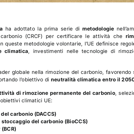
a
ha adottato la prima serie di
metodologie
nell’am
arbonio (CRCF) per certificare le attività che
ri
n queste metodologie volontarie, l’UE definisce regol
e climatica
, investimenti nelle tecnologie di rimoz
ader globale nella rimozione del carbonio, favorendo 
rtando l’obiettivo di
neutralità climatica
entro il 205
ttività di rimozione permanente del carbonio
, selez
biettivi climatici UE:
o del carbonio (DACCS)
n stoccaggio del carbonio (BioCCS)
r (BCR)