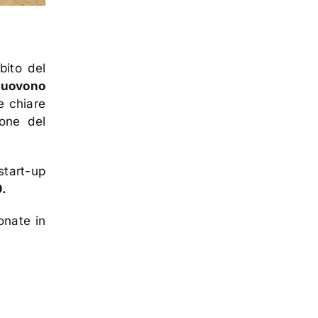
bito del
muovono
e chiare
ione del
start-up
0.
ionate in