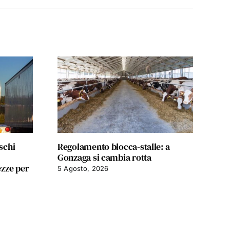
schi
Regolamento blocca-stalle: a
AI
Gonzaga si cambia rotta
ver
ezze per
pre
5 Agosto, 2026
7 A