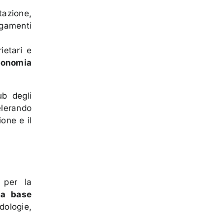
azione,
agamenti
ietari e
conomia
b degli
elerando
one e il
per la
 a base
dologie,