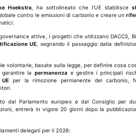
e Hoekstra
, ha sottolineato che l’UE stabilisce
s
globale contro le emissioni di carbonio e creare un
rif
atici.
i governance attive, i progetti che utilizzano DACCS, 
rtificazione UE
, segnando il passaggio dalla definizio
e volontarie, basate sulla legge, per definire cosa cos
 garantire la
permanenza
e gestire i principali risc
 UE
per la rimozione permanente del carbonio, f
tori.
to dal Parlamento europeo e dal Consiglio per du
ezioni, entrerà in vigore 20 giorni dopo la pubblicazio
amenti delegati per il 2026: