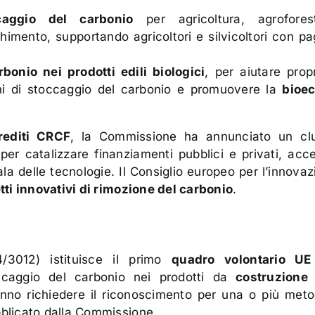
caggio del carbonio
per agricoltura, agroforest
chimento, supportando agricoltori e silvicoltori con p
onio nei prodotti edili biologici
, per aiutare propr
oni di stoccaggio del carbonio e promuovere la
bioe
rediti CRCF
, la Commissione ha annunciato un clu
per catalizzare finanziamenti pubblici e privati, acc
la delle tecnologie. Il Consiglio europeo per l’innovazi
tti innovativi di rimozione del carbonio
.
3012) istituisce il primo
quadro volontario UE
occaggio del carbonio nei prodotti da
costruzione
ranno richiedere il riconoscimento per una o più meto
bblicato dalla Commissione.