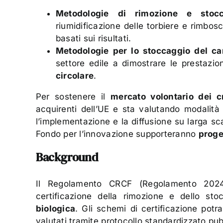
Metodologie di rimozione e stoc
riumidificazione delle torbiere e rimbos
basati sui risultati.
Metodologie per lo stoccaggio del carb
settore edile a dimostrare le prestazi
circolare
.
Per sostenere il
mercato volontario dei c
acquirenti dell’UE e sta valutando modalità 
l’implementazione e la diffusione su larga sca
Fondo per l’innovazione supporteranno
proge
Background
Il Regolamento CRCF (Regolamento 2024/
certificazione della rimozione e dello st
biologica
. Gli schemi di certificazione pot
valutati tramite protocollo standardizzato pu