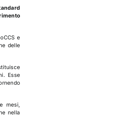
tandard
erimento
BioCCS e
ne delle
tituisce
hi. Esse
ornendo
e mesi,
ne nella