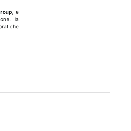
Group
, e
ione, la
pratiche