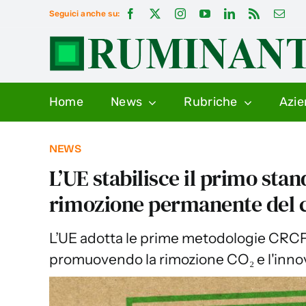
Salta
Seguici anche su:
al
contenuto
Home
News
Rubriche
Azi
NEWS
L’UE stabilisce il primo sta
rimozione permanente del 
L’UE adotta le prime metodologie CRCF
promuovendo la rimozione CO₂ e l'inno