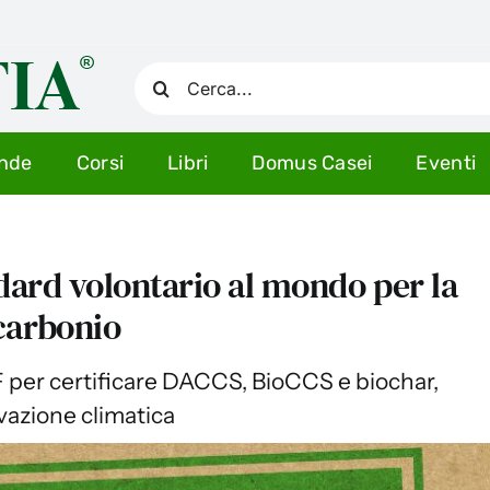
Cerca
per:
ende
Corsi
Libri
Domus Casei
Eventi
ndard volontario al mondo per la
carbonio
 per certificare DACCS, BioCCS e biochar,
vazione climatica