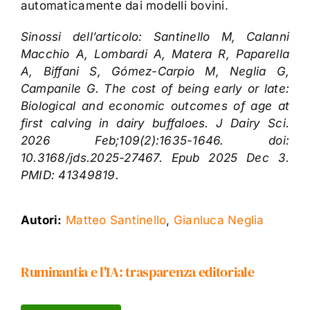
automaticamente dai modelli bovini.
Sinossi dell’articolo: Santinello M, Calanni
Macchio A, Lombardi A, Matera R, Paparella
A, Biffani S, Gómez-Carpio M, Neglia G,
Campanile G. The cost of being early or late:
Biological and economic outcomes of age at
first calving in dairy buffaloes. J Dairy Sci.
2026 Feb;109(2):1635-1646. doi:
10.3168/jds.2025-27467. Epub 2025 Dec 3.
PMID: 41349819.
Autori:
Matteo Santinello
,
Gianluca Neglia
Ruminantia e l'IA: trasparenza editoriale