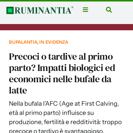
Salta
al
Toggle
Toggle
contenuto
Navigation
Navigatio
Home
Cerca
per:
News
BUFALANTIA
,
IN EVIDENZA
Rubriche
Precoci o tardive al primo
Aziende
parto? Impatti biologici ed
Corsi
economici nelle bufale da
Libri
latte
Domus Casei
Nella bufala l’AFC (Age at First Calving,
Eventi
età al primo parto) influisce su
Ruminantia Mese
produzione, fertilità e redditività: troppo
precoce o tardivo è svantaggioso,