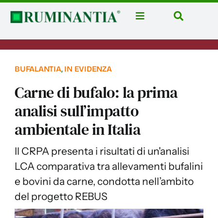
Salta
al
Toggle
Toggle
contenuto
Navigation
Navigatio
Home
Cerca
per:
News
BUFALANTIA
,
IN EVIDENZA
Rubriche
Carne di bufalo: la prima
Aziende
analisi sull’impatto
Corsi
ambientale in Italia
Libri
Il CRPA presenta i risultati di un'analisi
Domus Casei
LCA comparativa tra allevamenti bufalini
Eventi
e bovini da carne, condotta nell’ambito
del progetto REBUS
Ruminantia Mese