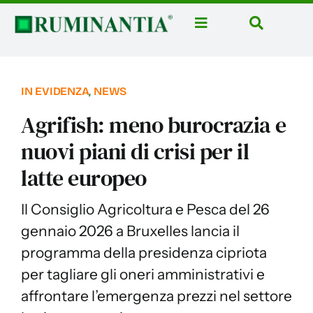
Salta
al
Toggle
Toggle
contenuto
Navigation
Navigatio
Home
Cerca
per:
News
IN EVIDENZA
,
NEWS
Rubriche
Agrifish: meno burocrazia e
Aziende
nuovi piani di crisi per il
latte europeo
Corsi
Libri
Il Consiglio Agricoltura e Pesca del 26
Domus Casei
gennaio 2026 a Bruxelles lancia il
programma della presidenza cipriota
Eventi
per tagliare gli oneri amministrativi e
Ruminantia Mese
affrontare l’emergenza prezzi nel settore