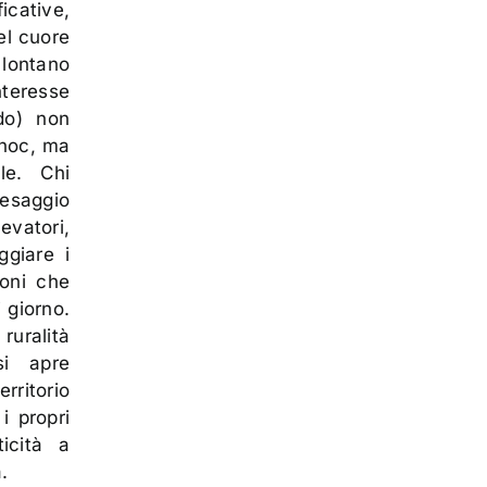
cative,
el cuore
 lontano
interesse
ndo) non
 hoc, ma
ale. Chi
aesaggio
evatori,
ggiare i
ioni che
 giorno.
uralità
si apre
rritorio
i propri
ticità a
.