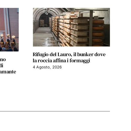
Rifugio del Lauro, il bunker dove
ono
I g
la roccia affina i formaggi
di
via
4 Agosto, 2026
camante
DO
7 A