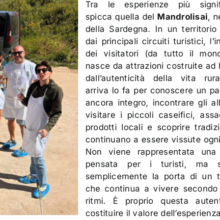
Tra le esperienze più signifi
spicca quella del
Mandrolisai
, n
della Sardegna. In un territorio
dai principali circuiti turistici, l’
dei visitatori (da tutto il mo
nasce da attrazioni costruite ad
dall’autenticità della vita rur
arriva lo fa per conoscere un p
ancora integro, incontrare gli all
visitare i piccoli caseifici, assa
prodotti locali e scoprire tradiz
continuano a essere vissute ogni
Non viene rappresentata una r
pensata per i turisti, ma 
semplicemente la porta di un te
che continua a vivere secondo 
ritmi. È proprio questa auten
costituire il valore dell’esperienza