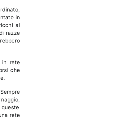
rdinato,
ntato in
ricchi al
di razze
rebbero
 in rete
corsi che
e.
. Sempre
rmaggio,
 queste
una rete