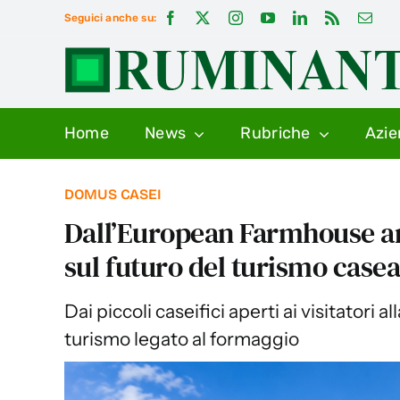
Salta
Seguici anche su:
al
contenuto
Home
News
Rubriche
Azi
DOMUS CASEI
Dall’European Farmhouse an
sul futuro del turismo casea
Dai piccoli caseifici aperti ai visitatori 
turismo legato al formaggio