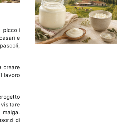
 piccoli
 casari e
 pascoli,
a creare
l lavoro
rogetto
visitare
n malga.
sorzi di