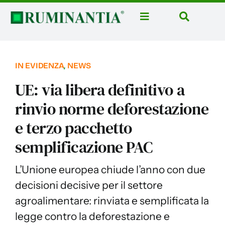
Salta
al
Toggle
Toggle
contenuto
Navigation
Navigatio
Home
Cerca
per:
News
IN EVIDENZA
,
NEWS
Rubriche
UE: via libera definitivo a
Aziende
rinvio norme deforestazione
e terzo pacchetto
Corsi
semplificazione PAC
Libri
Domus Casei
L’Unione europea chiude l’anno con due
decisioni decisive per il settore
Eventi
agroalimentare: rinviata e semplificata la
Ruminantia Mese
legge contro la deforestazione e