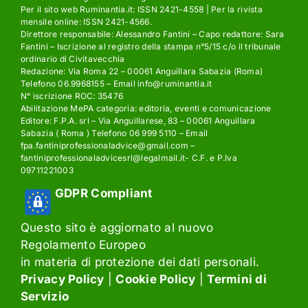
Per il sito web Ruminantia.it: ISSN 2421-4558 | Per la rivista
mensile online: ISSN 2421-4566.
Direttore responsabile: Alessandro Fantini – Capo redattore: Sara
Fantini – Iscrizione al registro della stampa n°5/15 c/o il tribunale
ordinario di Civitavecchia
Redazione: Via Roma 22 – 00061 Anguillara Sabazia (Roma)
Telefono 06.9968155 – Email info@ruminantia.it
N° iscrizione ROC: 35476
Abilitazione MePA categoria: editoria, eventi e comunicazione
Editore: F.P.A. srl – Via Anguillarese, 83 – 00061 Anguillara
Sabazia ( Roma ) Telefono 06 999 5110 – Email
fpa.fantiniprofessionaladvice@gmail.com –
fantiniprofessionaladvicesrl@legalmail.it- C.F. e P.Iva
09711221003
GDPR Compliant
Questo sito è aggiornato al nuovo
Regolamento Europeo
in materia di protezione dei dati personali.
Privacy Policy
|
Cookie Policy
|
Termini di
Servizio