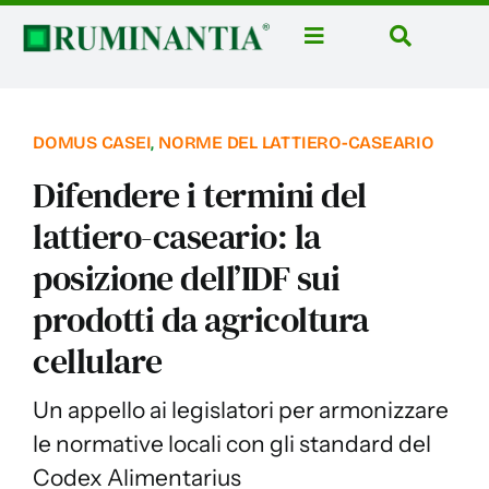
Salta
al
Toggle
Toggle
contenuto
Navigation
Navigatio
Home
Cerca
per:
News
DOMUS CASEI
,
NORME DEL LATTIERO-CASEARIO
Rubriche
Difendere i termini del
Aziende
lattiero-caseario: la
posizione dell’IDF sui
Corsi
prodotti da agricoltura
Libri
cellulare
Domus Casei
Eventi
Un appello ai legislatori per armonizzare
le normative locali con gli standard del
Ruminantia Mese
Codex Alimentarius